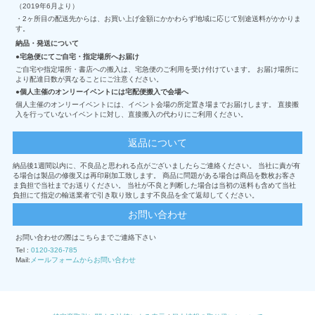
（2019年6月より）
・2ヶ所目の配送先からは、お買い上げ金額にかかわらず地域に応じて別途送料がかかりま
す。
納品・発送について
宅急便にてご自宅・指定場所へお届け
ご自宅や指定場所・書店への搬入は、宅急便のご利用を受け付けています。 お届け場所に
より配達日数が異なることにご注意ください。
個人主催のオンリーイベントには宅配便搬入で会場へ
個人主催のオンリーイベントには、イベント会場の所定置き場までお届けします。 直接搬
入を行っていないイベントに対し、直接搬入の代わりにご利用ください。
返品について
納品後1週間以内に、不良品と思われる点がございましたらご連絡ください。 当社に責が有
る場合は製品の修復又は再印刷加工致します。 商品に問題がある場合は商品を数枚お客さ
ま負担で当社までお送りください。 当社が不良と判断した場合は当初の送料も含めて当社
負担にて指定の輸送業者で引き取り致します不良品を全て返却してください。
お問い合わせ
お問い合わせの際はこちらまでご連絡下さい
Tel :
0120-326-785
Mail:
メールフォームからお問い合わせ