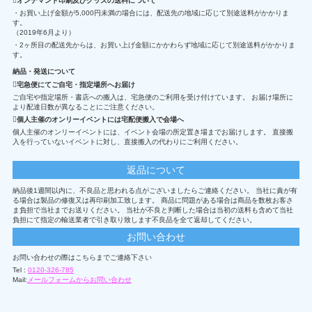
オンデマンド印刷及びグッズの送料について
・お買い上げ金額が5,000円未満の場合には、配送先の地域に応じて別途送料がかかりま
す。
（2019年6月より）
・2ヶ所目の配送先からは、お買い上げ金額にかかわらず地域に応じて別途送料がかかりま
す。
納品・発送について
宅急便にてご自宅・指定場所へお届け
ご自宅や指定場所・書店への搬入は、宅急便のご利用を受け付けています。 お届け場所に
より配達日数が異なることにご注意ください。
個人主催のオンリーイベントには宅配便搬入で会場へ
個人主催のオンリーイベントには、イベント会場の所定置き場までお届けします。 直接搬
入を行っていないイベントに対し、直接搬入の代わりにご利用ください。
返品について
納品後1週間以内に、不良品と思われる点がございましたらご連絡ください。 当社に責が有
る場合は製品の修復又は再印刷加工致します。 商品に問題がある場合は商品を数枚お客さ
ま負担で当社までお送りください。 当社が不良と判断した場合は当初の送料も含めて当社
負担にて指定の輸送業者で引き取り致します不良品を全て返却してください。
お問い合わせ
お問い合わせの際はこちらまでご連絡下さい
Tel :
0120-326-785
Mail:
メールフォームからお問い合わせ