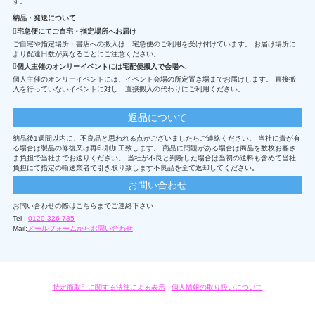
す。
納品・発送について
宅急便にてご自宅・指定場所へお届け
ご自宅や指定場所・書店への搬入は、宅急便のご利用を受け付けています。 お届け場所に
より配達日数が異なることにご注意ください。
個人主催のオンリーイベントには宅配便搬入で会場へ
個人主催のオンリーイベントには、イベント会場の所定置き場までお届けします。 直接搬
入を行っていないイベントに対し、直接搬入の代わりにご利用ください。
返品について
納品後1週間以内に、不良品と思われる点がございましたらご連絡ください。 当社に責が有
る場合は製品の修復又は再印刷加工致します。 商品に問題がある場合は商品を数枚お客さ
ま負担で当社までお送りください。 当社が不良と判断した場合は当初の送料も含めて当社
負担にて指定の輸送業者で引き取り致します不良品を全て返却してください。
お問い合わせ
お問い合わせの際はこちらまでご連絡下さい
Tel :
0120-326-785
Mail:
メールフォームからお問い合わせ
特定商取引に関する法律による表示
/
個人情報の取り扱いについて
オリジナルグッズ・OEM製作はモノラボ・ファクトリーにおまかせください。