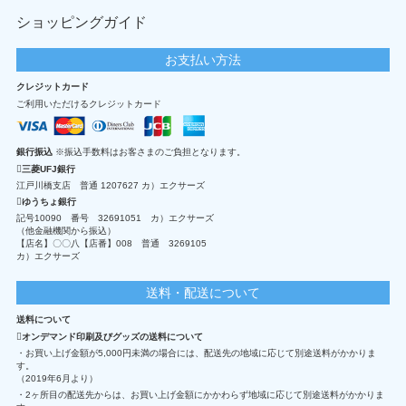
ショッピングガイド
お支払い方法
クレジットカード
ご利用いただけるクレジットカード
銀行振込
※振込手数料はお客さまのご負担となります。
三菱UFJ銀行
江戸川橋支店 普通 1207627 カ）エクサーズ
ゆうちょ銀行
記号10090 番号 32691051 カ）エクサーズ
（他金融機関から振込）
【店名】〇〇八【店番】008 普通 3269105
カ）エクサーズ
送料・配送について
送料について
オンデマンド印刷及びグッズの送料について
・お買い上げ金額が5,000円未満の場合には、配送先の地域に応じて別途送料がかかりま
す。
（2019年6月より）
・2ヶ所目の配送先からは、お買い上げ金額にかかわらず地域に応じて別途送料がかかりま