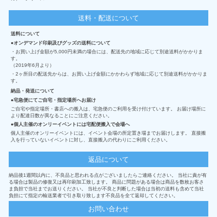
送料・配送について
送料について
オンデマンド印刷及びグッズの送料について
・お買い上げ金額が5,000円未満の場合には、配送先の地域に応じて別途送料がかかりま
す。
（2019年6月より）
・2ヶ所目の配送先からは、お買い上げ金額にかかわらず地域に応じて別途送料がかかりま
す。
納品・発送について
宅急便にてご自宅・指定場所へお届け
ご自宅や指定場所・書店への搬入は、宅急便のご利用を受け付けています。 お届け場所に
より配達日数が異なることにご注意ください。
個人主催のオンリーイベントには宅配便搬入で会場へ
個人主催のオンリーイベントには、イベント会場の所定置き場までお届けします。 直接搬
入を行っていないイベントに対し、直接搬入の代わりにご利用ください。
返品について
納品後1週間以内に、不良品と思われる点がございましたらご連絡ください。 当社に責が有
る場合は製品の修復又は再印刷加工致します。 商品に問題がある場合は商品を数枚お客さ
ま負担で当社までお送りください。 当社が不良と判断した場合は当初の送料も含めて当社
負担にて指定の輸送業者で引き取り致します不良品を全て返却してください。
お問い合わせ